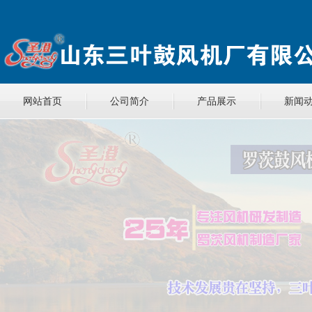
网站首页
公司简介
产品展示
新闻