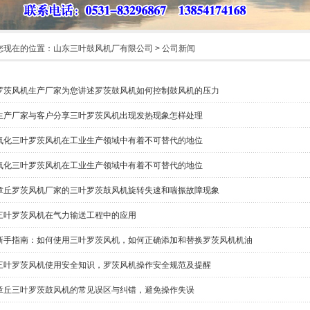
您现在的位置：
山东三叶鼓风机厂有限公司
>
公司新闻
罗茨风机生产厂家为您讲述罗茨鼓风机如何控制鼓风机的压力
生产厂家与客户分享三叶罗茨风机出现发热现象怎样处理
氧化三叶罗茨风机在工业生产领域中有着不可替代的地位
氧化三叶罗茨风机在工业生产领域中有着不可替代的地位
章丘罗茨风机厂家的三叶罗茨鼓风机旋转失速和喘振故障现象
三叶罗茨风机在气力输送工程中的应用
新手指南：如何使用三叶罗茨风机，如何正确添加和替换罗茨风机机油
三叶罗茨风机使用安全知识，罗茨风机操作安全规范及提醒
章丘三叶罗茨鼓风机的常见误区与纠错，避免操作失误