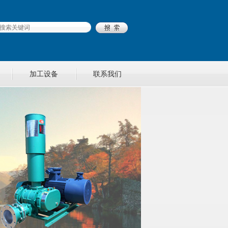
加工设备
联系我们