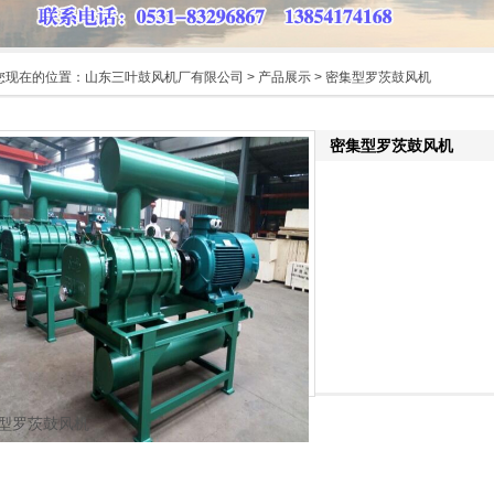
您现在的位置：
山东三叶鼓风机厂有限公司
>
产品展示
> 密集型罗茨鼓风机
密集型罗茨鼓风机
型罗茨鼓风机