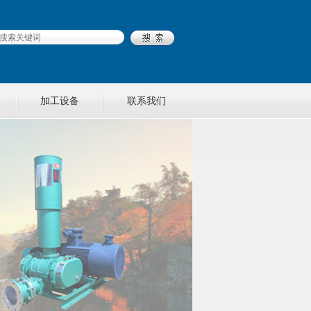
加工设备
联系我们