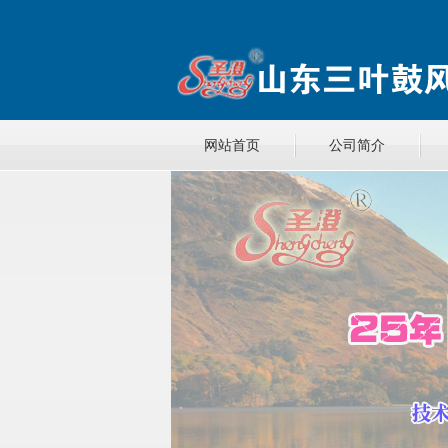
网站首页
公司简介