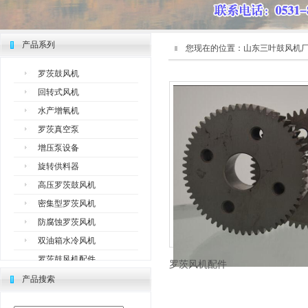
产品系列
您现在的位置：
山东三叶鼓风机
罗茨鼓风机
回转式风机
水产增氧机
罗茨真空泵
增压泵设备
旋转供料器
高压罗茨鼓风机
密集型罗茨风机
防腐蚀罗茨风机
双油箱水冷风机
罗茨鼓风机配件
罗茨风机配件
多级离心鼓风机
产品搜索