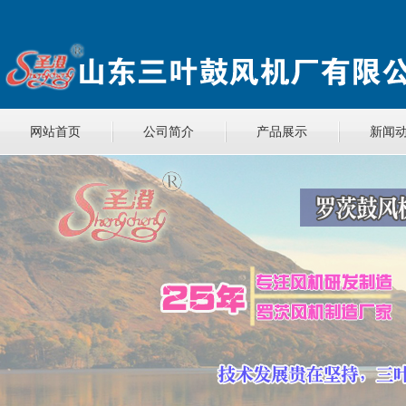
网站首页
公司简介
产品展示
新闻