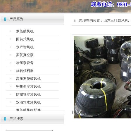
产品系列
您现在的位置：
山东三叶鼓风机
罗茨鼓风机
回转式风机
水产增氧机
罗茨真空泵
增压泵设备
旋转供料器
高压罗茨鼓风机
密集型罗茨风机
防腐蚀罗茨风机
双油箱水冷风机
罗茨鼓风机配件
纳米管
多级离心鼓风机
产品搜索