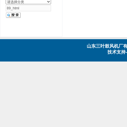
山东三叶鼓风机厂有限
技术支持